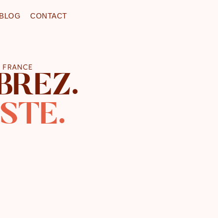
BLOG
CONTACT
N FRANCE
IBREZ.
STE.